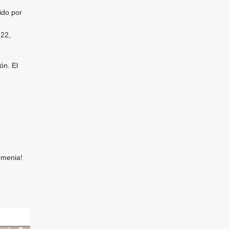
ido por
 22,
ón. El
rmenia!