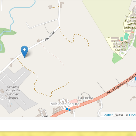
Leaflet
| Wasi - ©
Ope