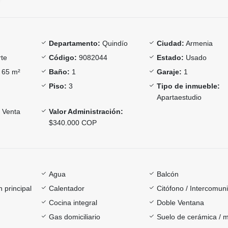
Departamento:
Quindío
Ciudad:
Armenia
te
Código:
9082044
Estado:
Usado
65 m²
Baño:
1
Garaje:
1
Piso:
3
Tipo de inmueble:
Apartaestudio
Venta
Valor Administración:
$340.000 COP
Agua
Balcón
 principal
Calentador
Citófono / Intercomun
Cocina integral
Doble Ventana
Gas domiciliario
Suelo de cerámica / 