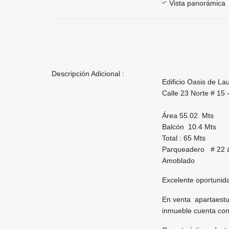
Vista panorámica
Descripción Adicional :
Edificio Oasis de La
Calle 23 Norte # 15
Área 55.02 Mts
Balcón 10.4 Mts
Total : 65 Mts
Parqueadero # 22 á
Amoblado
Excelente oportunida
En venta apartaestud
inmueble cuenta con