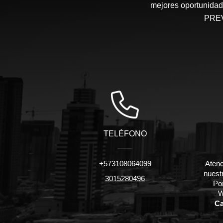
mejores oportunidade
PREV
TELÉFONO
+573108064099
Atenc
nuest
3015280496
Po
W
Ca