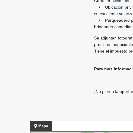
Características dest
• Ubicación privileg
su excelente valoriz
• Parqueadero priv
brindando comodidad
Se adjuntan fotograf
precio es negociabl
Tiene el impuesto pr
Para más informaci
¡No pierda la oportu
Mapa