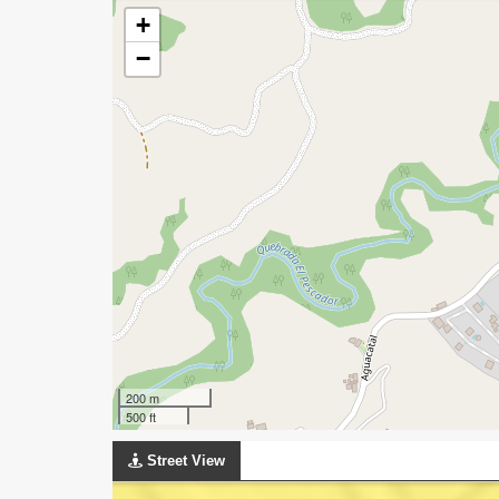
+
−
200 m
500 ft
Street View