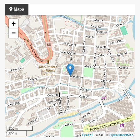
Mapa
+
−
200 m
500 ft
Leaflet
| Wasi - ©
OpenStreetMap