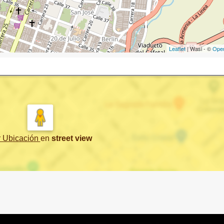
Leaflet
| Wasi - ©
Ope
r Ubicación
en
street view