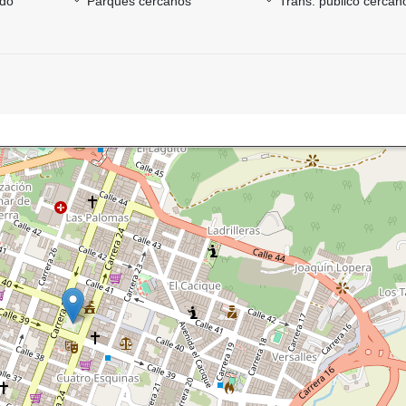
ado
Parques cercanos
Trans. público cercan