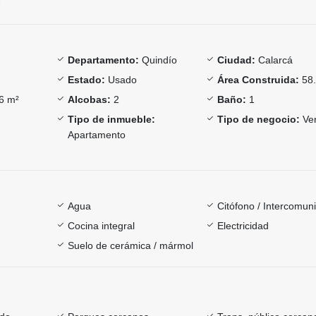
Departamento:
Quindío
Ciudad:
Calarcá
Estado:
Usado
Área Construida:
58.
6 m²
Alcobas:
2
Baño:
1
Tipo de inmueble:
Tipo de negocio:
Ve
Apartamento
Agua
Citófono / Intercomun
Cocina integral
Electricidad
Suelo de cerámica / mármol