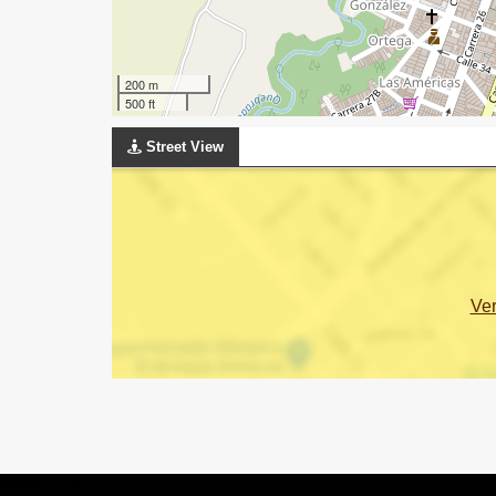
200 m
500 ft
Street View
Ve