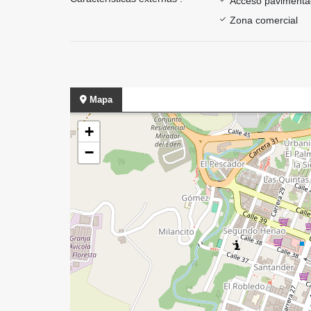
Acceso paviment
Zona comercial
Mapa
+
−