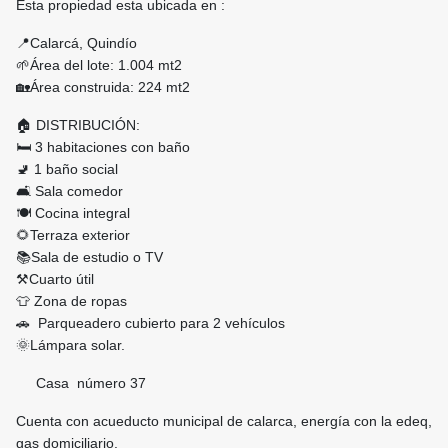
Esta propiedad esta ubicada en :
📍Calarcá, Quindío
🌱Área del lote: 1.004 mt2
🏡Área construida: 224 mt2
🏠 DISTRIBUCIÓN:
🛏️ 3 habitaciones con baño
🚽 1 baño social
🛋️ Sala comedor
🍽️ Cocina integral
🌻Terraza exterior
📚Sala de estudio o TV
⚒️Cuarto útil
👕 Zona de ropas
🚗 Parqueadero cubierto para 2 vehículos
🌞Lámpara solar.
Casa número 37
Cuenta con acueducto municipal de calarca, energía con la edeq,
gas domiciliario.