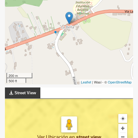
200 m
500 ft
Leaflet
| Wasi - ©
OpenStreetMap
Street View
Ver Ubicación
en
street view