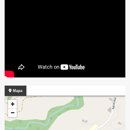
Mapa
+
−