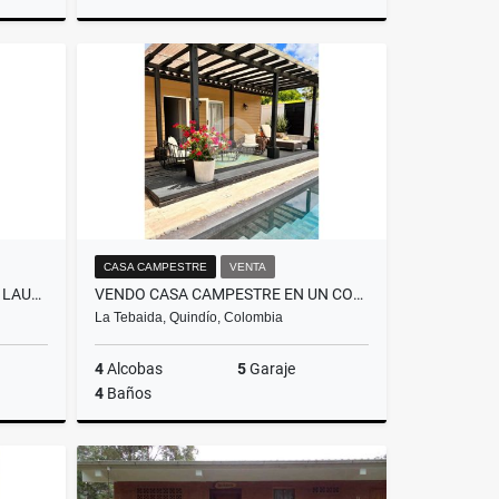
Venta
Venta
$950.000.000
CASA CAMPESTRE
VENTA
VENDO APARTAMENTO TORRES LAURELES CALARCA .
VENDO CASA CAMPESTRE EN UN CONDOMINIO DE LA TEBAIDA
La Tebaida, Quindío, Colombia
4
Alcobas
5
Garaje
4
Baños
Venta
Venta
$1.300.000.000