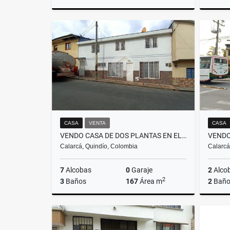
Venta
$380.000.000
CASA
VENTA
CASA
VENDO CASA DE DOS PLANTAS EN EL BARRIO LA ESPERANZA EN CALARCA Q.
Calarcá, Quindío, Colombia
Calarcá
7
Alcobas
0
Garaje
2
Alco
2
3
Baños
167
Área m
2
Baño
Venta
Alquiler
$420.000.000
$2.100.000