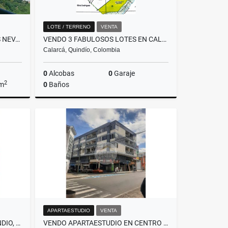
LOTE / TERRENO
VENTA
VENDO APARTAMENTO EN TRES NEVADOS RESERVA ARMENIA QUINDIO
VENDO 3 FABULOSOS LOTES EN CALARCÁ VEREDA LA BELLA C/U
Calarcá, Quindío, Colombia
0
Alcobas
0
Garaje
2
 m
0
Baños
Venta
Venta
$450.000.000
APARTAESTUDIO
VENTA
VENDO CASA EN CALARCA QUINDIO, CERCA DEL COLEGIO ANTONIO NARIÑO
VENDO APARTAESTUDIO EN CENTRO DE ARMENIA (EDF. SAN FRANCISCO)