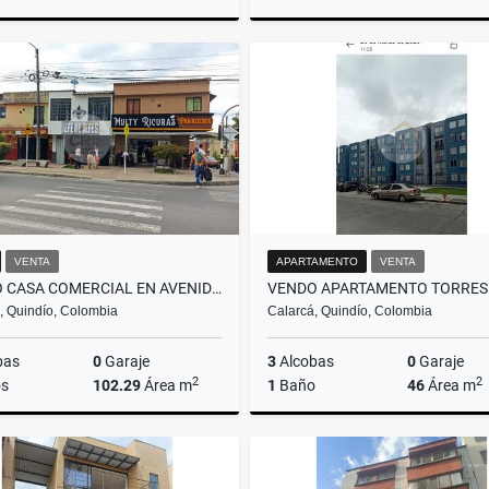
Venta
$200.000.000
$650.000.000
VENTA
APARTAMENTO
VENTA
VENDO CASA COMERCIAL EN AVENIDA COLON CALARCA QUINDIO
, Quindío, Colombia
Calarcá, Quindío, Colombia
bas
0
Garaje
3
Alcobas
0
Garaje
2
2
s
102.29
Área m
1
Baño
46
Área m
Venta
$350.000.000
$155.000.000