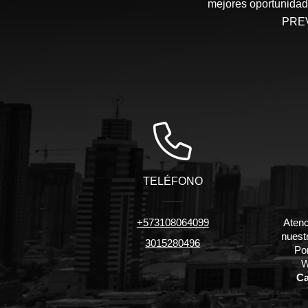
mejores oportunidade
PREV
TELÉFONO
+573108064099
Atenc
nuest
3015280496
Po
W
Ca