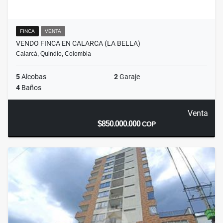
FINCA
VENTA
VENDO FINCA EN CALARCA (LA BELLA)
Calarcá, Quindío, Colombia
5
Alcobas
2
Garaje
4
Baños
Venta
$850.000.000
COP