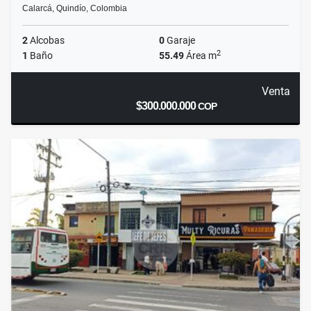
Calarcá, Quindío, Colombia
2
Alcobas
0
Garaje
2
1
Baño
55.49
Área m
Venta
$300.000.000
COP