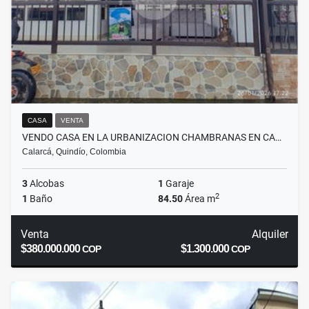
CASA
VENTA
VENDO CASA EN LA URBANIZACION CHAMBRANAS EN CA…
Calarcá, Quindío, Colombia
3
Alcobas
1
Garaje
2
1
Baño
84.50
Área m
Venta
Alquiler
$380.000.000
$1.300.000
COP
COP