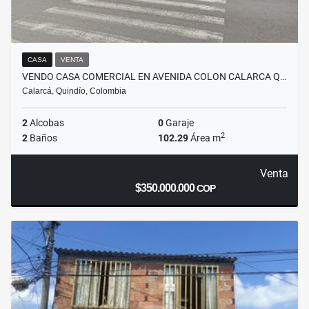
CASA
VENTA
VENDO CASA COMERCIAL EN AVENIDA COLON CALARCA Q…
Calarcá, Quindío, Colombia
2
Alcobas
0
Garaje
2
2
Baños
102.29
Área m
Venta
$350.000.000
COP