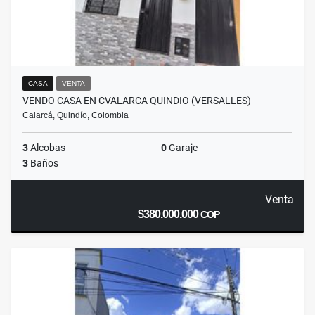
CASA
VENTA
VENDO CASA EN CVALARCA QUINDIO (VERSALLES)
Calarcá, Quindío, Colombia
3
Alcobas
0
Garaje
3
Baños
Venta
$380.000.000
COP