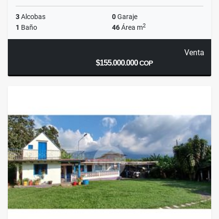
3
Alcobas
0
Garaje
2
1
Baño
46
Área m
Venta
$155.000.000
COP