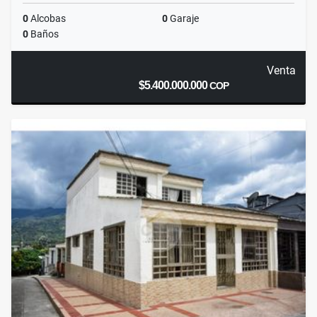
0
Alcobas
0
Garaje
0
Baños
Venta
$5.400.000.000
COP