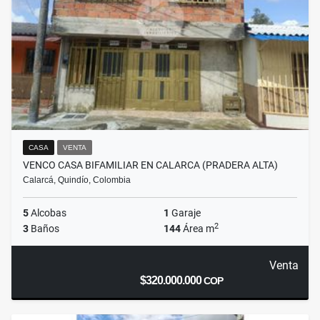
CASA
VENTA
VENCO CASA BIFAMILIAR EN CALARCA (PRADERA ALTA)
Calarcá, Quindío, Colombia
5
Alcobas
1
Garaje
2
3
Baños
144
Área m
Venta
$320.000.000
COP