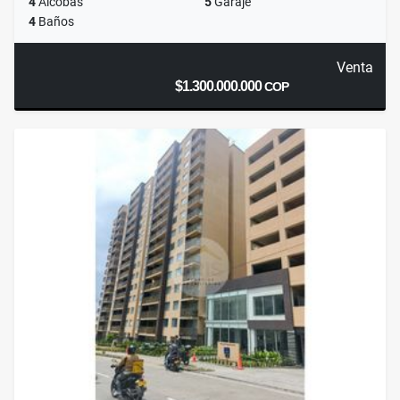
4
Alcobas
5
Garaje
4
Baños
Venta
$1.300.000.000
COP