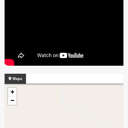
Mapa
+
−