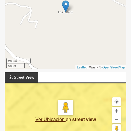
200 m
500 ft
Leaflet
| Wasi - ©
OpenStreetMap
Street View
Ver Ubicación
en
street view