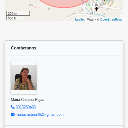
200 m
500 ft
Leaflet
| Wasi - ©
OpenStreetMap
Contáctanos
Maria Cristina Rojas
3015280496
mariacristina462@gmail.com