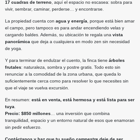
17 cuadras de terreno
, aquí el espacio no escasea: sobra para
vivir, sembrar, caminar, perderse… y encontrarse.
La propiedad cuenta con
agua y energía
, porque está bien amar
el campo, pero tampoco es para andar encendiendo velas y
cargando baldes. Además, su ubicación te regala una
vista
panorámica
que deja a cualquiera en modo zen sin necesidad
de yoga.
Y para terminar de endulzar el cuento, la finca tiene
árboles
frutales
: naturaleza, sombra y postre gratis. Todo esto sin
renunciar a la comodidad de la zona urbana, que queda lo
suficientemente cerca como para resolver lo que necesites sin
que el viaje se vuelva excursión.
En resumen:
está en venta, está hermosa y está lista para ser
tuya
.
Precio: $850 millones
… una inversión que combina
tranquilidad, espacio y un entorno natural de esos que enamoran
sin pedir esfuerzo.
Contáctanos y haz que tu sueño campestre deje de ser