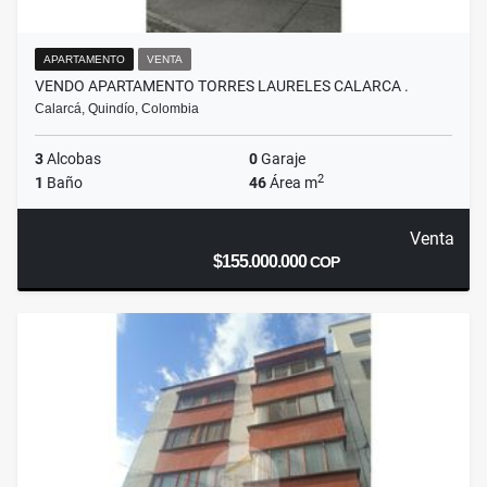
APARTAMENTO
VENTA
VENDO APARTAMENTO TORRES LAURELES CALARCA .
Calarcá, Quindío, Colombia
3
Alcobas
0
Garaje
2
1
Baño
46
Área m
Venta
$155.000.000
COP