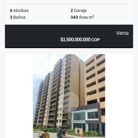
6
Alcobas
2
Garaje
2
3
Baños
343
Área m
Venta
$1.500.000.000
COP