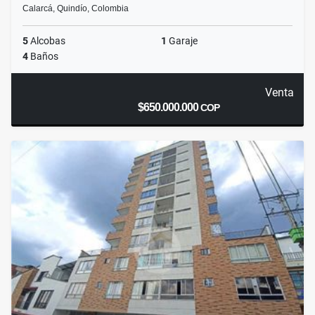
Calarcá, Quindío, Colombia
5
Alcobas
1
Garaje
4
Baños
Venta
$650.000.000
COP