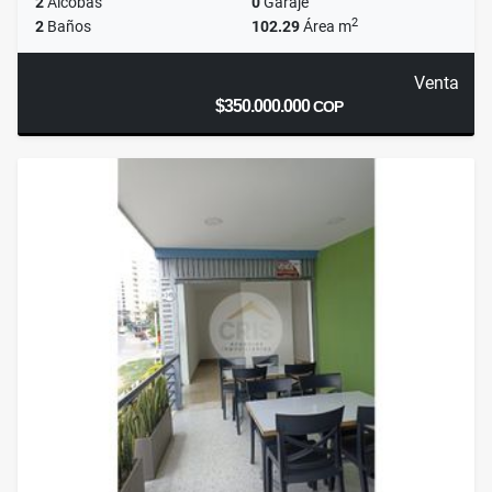
2
Alcobas
0
Garaje
2
2
Baños
102.29
Área m
Venta
$350.000.000
COP