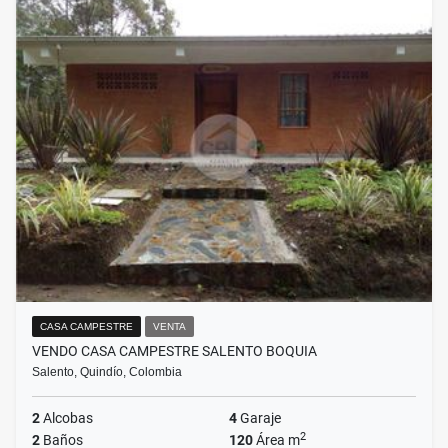
CASA CAMPESTRE
VENTA
VENDO CASA CAMPESTRE SALENTO BOQUIA
Salento, Quindío, Colombia
2
Alcobas
4
Garaje
2
2
Baños
120
Área m