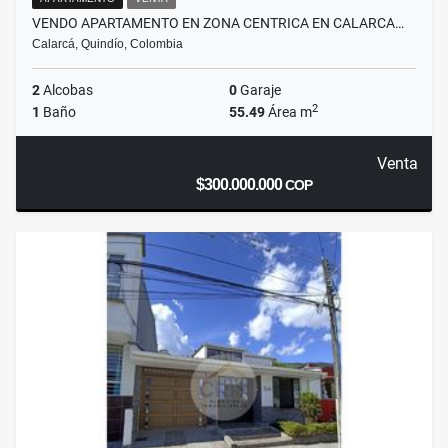
VENDO APARTAMENTO EN ZONA CENTRICA EN CALARCA…
Calarcá, Quindío, Colombia
2
Alcobas
0
Garaje
2
1
Baño
55.49
Área m
Venta
$300.000.000
COP