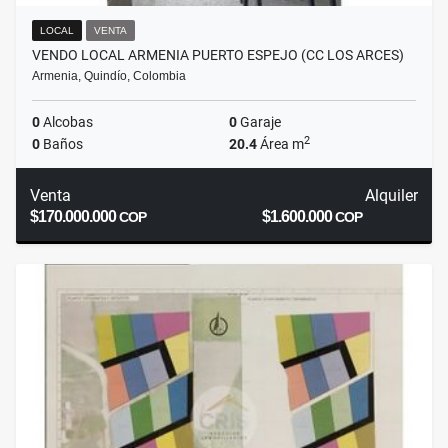
LOCAL
VENTA
VENDO LOCAL ARMENIA PUERTO ESPEJO (CC LOS ARCES)
Armenia, Quindío, Colombia
0
Alcobas
0
Garaje
2
0
Baños
20.4
Área m
Venta
Alquiler
$170.000.000
$1.600.000
COP
COP