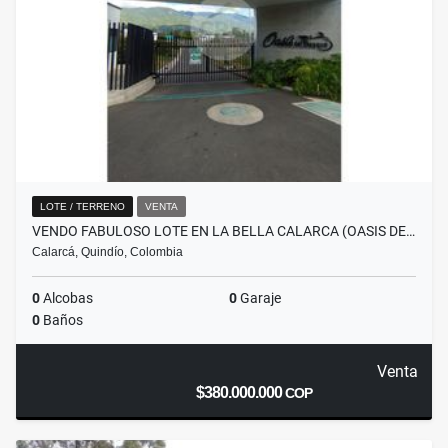
LOTE / TERRENO
VENTA
VENDO FABULOSO LOTE EN LA BELLA CALARCA (OASIS DE…
Calarcá, Quindío, Colombia
0
Alcobas
0
Garaje
0
Baños
Venta
$380.000.000
COP