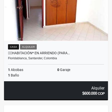
CASA
ALQUILER
👉🏼HABITACIÓN* EN ARRIENDO (PARA…
Floridablanca, Santander, Colombia
1
Alcobas
0
Garaje
1
Baño
Alquiler
$600.000
COP