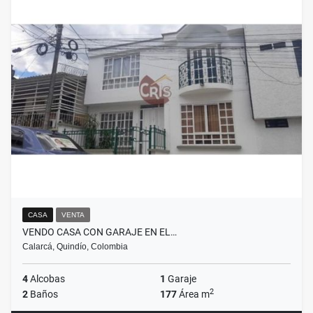
CASA
VENTA
VENDO CASA CON GARAJE EN EL…
Calarcá, Quindío, Colombia
4
Alcobas
1
Garaje
2
2
Baños
177
Área m