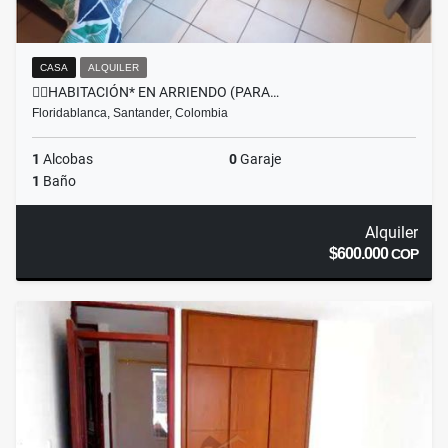
CASA
ALQUILER
👉🏼HABITACIÓN* EN ARRIENDO (PARA…
Floridablanca, Santander, Colombia
1
Alcobas
0
Garaje
1
Baño
Alquiler
$600.000
COP