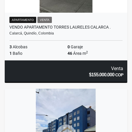
APARTAMENTO
VENTA
VENDO APARTAMENTO TORRES LAURELES CALARCA .
Calarcá, Quindío, Colombia
3
Alcobas
0
Garaje
2
1
Baño
46
Área m
Venta
$155.000.000
COP