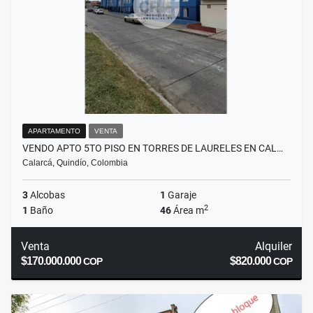
APARTAMENTO
VENTA
VENDO APTO 5TO PISO EN TORRES DE LAURELES EN CAL…
Calarcá, Quindío, Colombia
3
Alcobas
1
Garaje
2
1
Baño
46
Área m
Venta
Alquiler
$170.000.000
$820.000
COP
COP