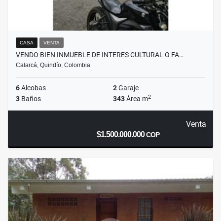
CASA
VENTA
VENDO BIEN INMUEBLE DE INTERES CULTURAL O FA…
Calarcá, Quindío, Colombia
6
Alcobas
2
Garaje
2
3
Baños
343
Área m
Venta
$1.500.000.000
COP