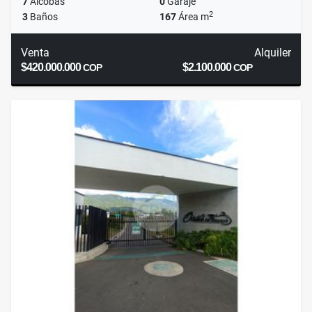
7
Alcobas
0
Garaje
2
3
Baños
167
Área m
Venta
Alquiler
$420.000.000
$2.100.000
COP
COP