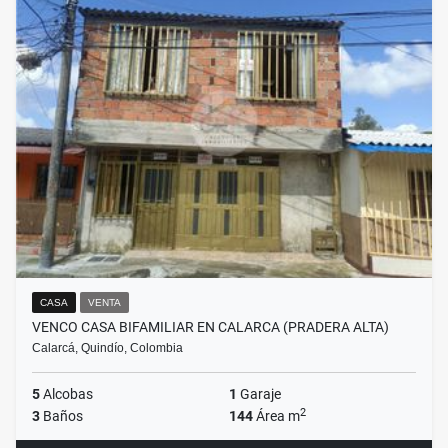
CASA
VENTA
VENCO CASA BIFAMILIAR EN CALARCA (PRADERA ALTA)
Calarcá, Quindío, Colombia
5
Alcobas
1
Garaje
2
3
Baños
144
Área m