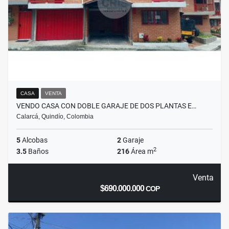
CASA
VENTA
VENDO CASA CON DOBLE GARAJE DE DOS PLANTAS E…
Calarcá, Quindío, Colombia
5
Alcobas
2
Garaje
2
3.5
Baños
216
Área m
Venta
$690.000.000
COP