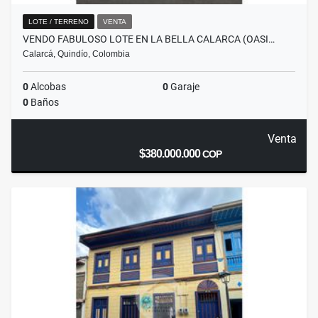
LOTE / TERRENO
VENTA
VENDO FABULOSO LOTE EN LA BELLA CALARCA (OASI…
Calarcá, Quindío, Colombia
0
Alcobas
0
Garaje
0
Baños
Venta
$380.000.000
COP